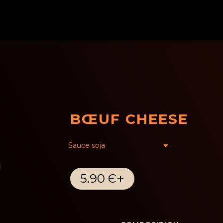
BŒUF CHEESE
+
5.90 Є