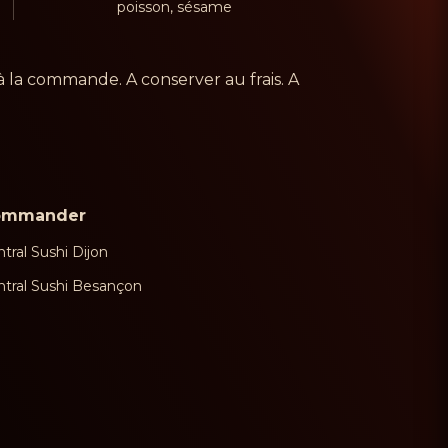
poisson, sésame
à la commande. A conserver au frais. A
ommander
tral Sushi Dijon
ntral Sushi Besançon