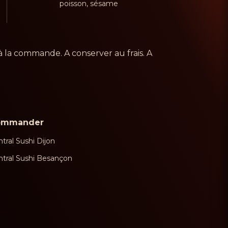
poisson, sésame
à la commande. A conserver au frais. A
ommander
tral Sushi Dijon
ntral Sushi Besançon