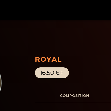
ROYAL
+
16.50 Є
COMPOSITION