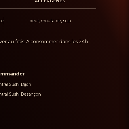
ALLERGÈNES
se
oeuf, moutarde, soja
er au frais. A consommer dans les 24h.
ommander
tral Sushi Dijon
ntral Sushi Besançon