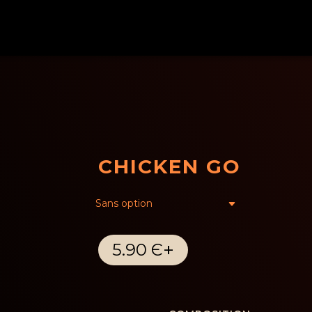
CHICKEN GO
+
5.90 Є