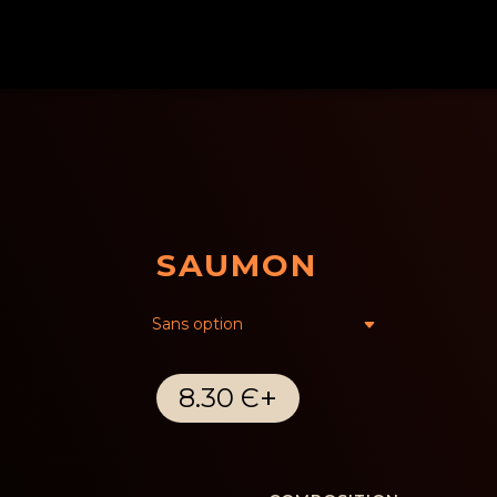
SAUMON
+
8.30 Є